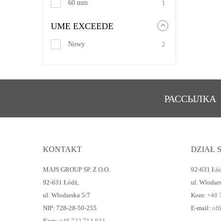
60 mm
1
UME EXCEEDE
Nowy
2
РАССЫЛКА
KONTAKT
DZIAŁ 
MAJS GROUP SP. Z O.O.
92-631 Łó
92-631 Łódź
,
ul. Włodar
ul. Włodarska 5/7
Kom:
+48 
NIP: 728-28-50-255
E-mail:
of
Kom:
+48 722 714 834