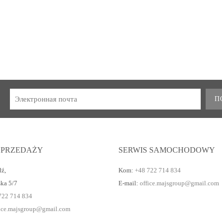
П
SPRZEDAŻY
SERWIS SAMOCHODOWY
dź
,
Kom:
+48 722 714 834
ska 5/7
E-mail:
office.majsgroup@gmail.com
722 714 834
fice.majsgroup@gmail.com