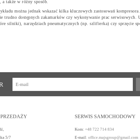
, a także w różny sposób.
ykładu można jednak wskazać kilka kluczowych zastosowań kompresora. 
ie trudno dostępnych zakamarków czy wykonywanie prac serwisowych. U
tóre silniki), narzędziach pneumatycznych (np. szlifierka) czy sprzęcie 
R
SPRZEDAŻY
SERWIS SAMOCHODOWY
dź
,
Kom:
+48 722 714 834
ska 5/7
E-mail:
office.majsgroup@gmail.com