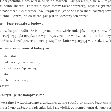
 przypomina nieco wielką butlę na kółkach. Tak prezentuje się w klasyc
zupełnie inaczej. Potocznie bywa zwany także sprężarką, gdyż dzięki nie
e powietrze. Co ciekawe, ów urządzenie (choć w nieco innej formie) wys
chni. Poniżej dowiesz się, jak jest zbudowany ten sprzęt.
r – jego rodzaje a budowa
e trzeba podkreślić, że istnieje naprawdę wiele rodzajów kompresorów.
inaczej wygląda urządzenie wykorzystywane w warsztatach samochodowych
ożna wskazać pewne elementy wspólne, które występują w zasadzie w k
ardowy kompresor składają się:
ylinder i tłok,
biornik na sprężone powietrze,
ilnik elektryczny/spalinowy,
eduktor,
awór bezpieczeństwa,
resostat.
korzystuje się kompresory?
iwersalne i wszechstronne urządzenie, że nie sposób wymienić jego wszys
n. zarówno dużego urządzenia, jak i niewielkiego komponentu danego s