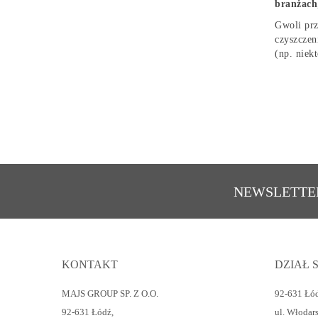
branżach
Gwoli prz
czyszczen
(np. niek
NEWSLETTE
KONTAKT
DZIAŁ 
MAJS GROUP SP. Z O.O.
92-631 Łó
92-631 Łódź
,
ul. Włodar