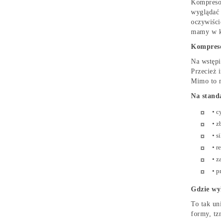
Kompresor
wyglądać 
oczywiści
mamy w ku
Kompreso
Na wstępi
Przecież 
Mimo to m
Na stand
• c
• z
• s
• r
• z
• p
Gdzie wy
To tak un
formy, tz