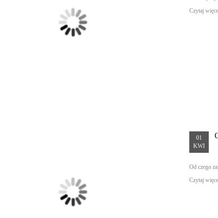
Czytaj więcej
01
KWI
Od czego za
Czytaj więcej