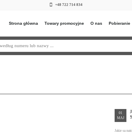
+48 722 714 834
Strona główna
Towary promocyjne
O nas
Pobieranie
J
01
MAJ
Jakie są na