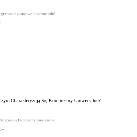
ogrzewanie postojowe do samochodu?
...
Czym Charakteryzują Się Kompresory Uniwersalne?
teryzują się kompresory uniwersalne?
...