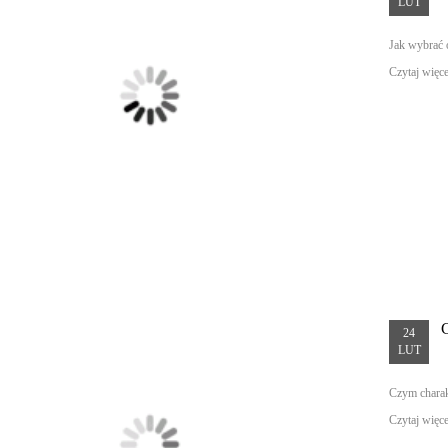
LUT
Jak wybrać 
Czytaj więcej
24
LUT
Czym charak
Czytaj więcej