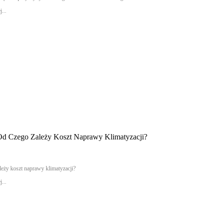
...
Od Czego Zależy Koszt Naprawy Klimatyzacji?
leży koszt naprawy klimatyzacji?
...