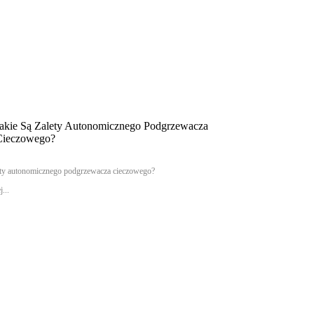
Jakie Są Zalety Autonomicznego Podgrzewacza
Cieczowego?
lety autonomicznego podgrzewacza cieczowego?
...