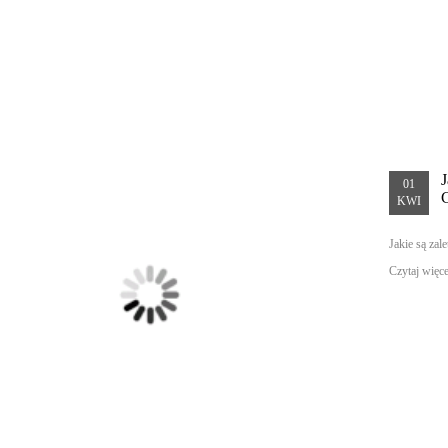
01
KWI
Jakie są za
Czytaj więcej