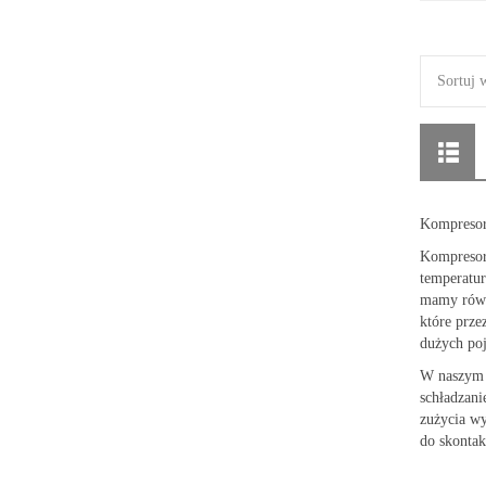
Sortuj 
Kompresor
Kompresor 
temperatu
mamy równ
które prze
dużych po
W naszym a
schładzani
zużycia w
do skontak