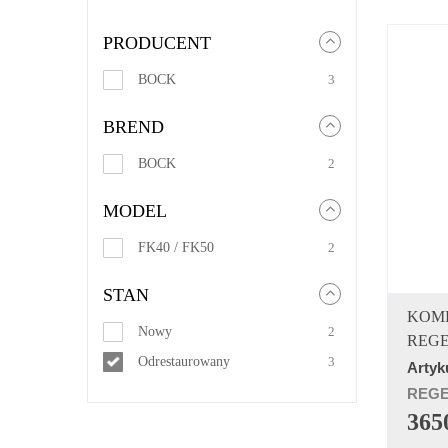
PRODUCENT
BOCK
3
BREND
BOCK
2
MODEL
FK40 / FK50
2
STAN
KOMP
Nowy
2
REG
Odrestaurowany
3
Artyk
REG
3650