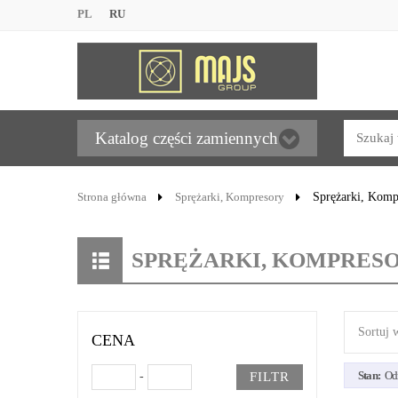
PL
RU
Katalog części zamiennych
Strona główna
Sprężarki, Kompresory
Sprężarki, Komp
SPRĘŻARKI, KOMPRES
Sortuj 
CENA
Stan:
Od
-
FILTR