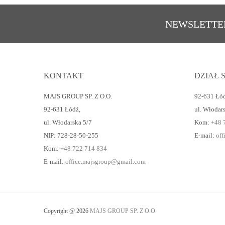
NEWSLETTE
KONTAKT
DZIAŁ 
MAJS GROUP SP. Z O.O.
92-631 Łó
92-631 Łódź
,
ul. Włodar
ul. Włodarska 5/7
Kom:
+48 
NIP: 728-28-50-255
E-mail:
of
Kom:
+48 722 714 834
E-mail:
office.majsgroup@gmail.com
Copyright @ 2026
MAJS GROUP SP. Z O.O.