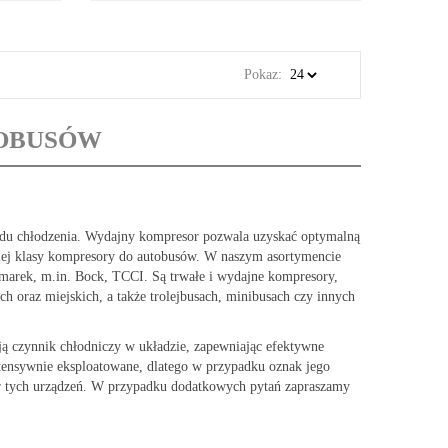
Pokaz:
TOBUSÓW
ładu chłodzenia. Wydajny kompresor pozwala uzyskać optymalną
iej klasy kompresory do autobusów. W naszym asortymencie
arek, m.in. Bock, TCCI. Są trwałe i wydajne kompresory,
 oraz miejskich, a także trolejbusach, minibusach czy innych
ą czynnik chłodniczy w układzie, zapewniając efektywne
ntensywnie eksploatowane, dlatego w przypadku oznak jego
 tych urządzeń. W przypadku dodatkowych pytań zapraszamy