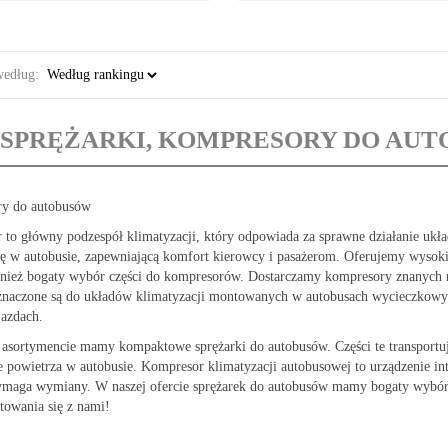
według:
SPRĘŻARKI, KOMPRESORY DO AU
y do autobusów
to główny podzespół klimatyzacji, który odpowiada za sprawne działanie uk
rę w autobusie, zapewniającą komfort kierowcy i pasażerom. Oferujemy wysok
ież bogaty wybór części do kompresorów. Dostarczamy kompresory znanych m
znaczone są do układów klimatyzacji montowanych w autobusach wycieczkowych
jazdach.
sortymencie mamy kompaktowe sprężarki do autobusów. Części te transportuj
e powietrza w autobusie. Kompresor klimatyzacji autobusowej to urządzenie i
ymaga wymiany. W naszej ofercie sprężarek do autobusów mamy bogaty wybór
towania się z nami!