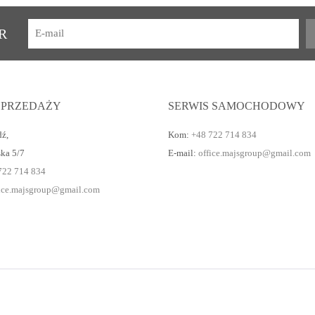
R
SPRZEDAŻY
SERWIS SAMOCHODOWY
dź
,
Kom:
+48 722 714 834
ska 5/7
E-mail:
office.majsgroup@gmail.com
722 714 834
fice.majsgroup@gmail.com