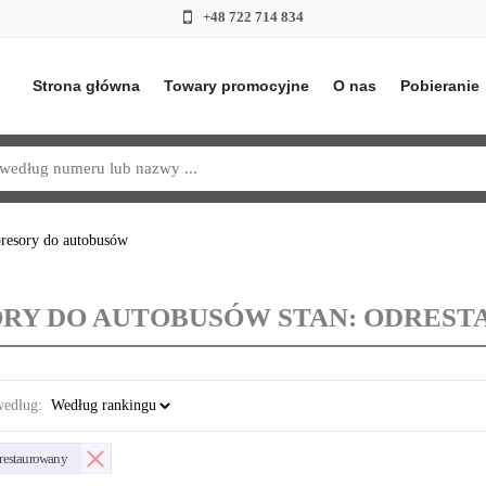
+48 722 714 834
Strona główna
Towary promocyjne
O nas
Pobieranie
resory do autobusów
ORY DO AUTOBUSÓW STAN: ODRES
według:
restaurowany