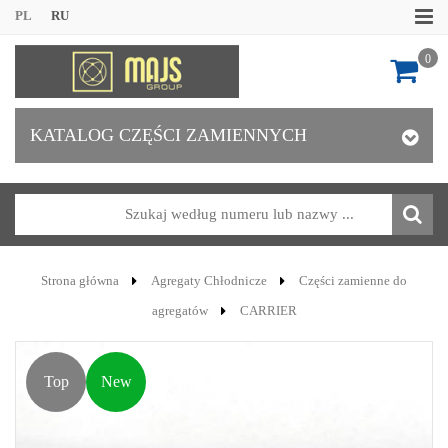
PL
RU
0
KATALOG CZĘŚCI ZAMIENNYCH
Strona główna
Agregaty Chłodnicze
Części zamienne do
agregatów
CARRIER
Top
New