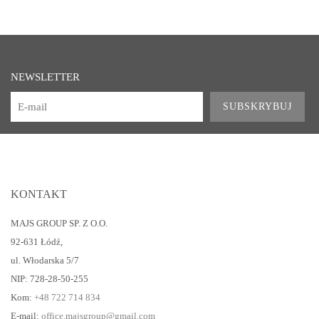
NEWSLETTER
SUBSKRYBUJ
KONTAKT
MAJS GROUP SP. Z O.O.
92-631 Łódź
,
ul. Włodarska 5/7
NIP: 728-28-50-255
Kom:
+48 722 714 834
E-mail:
office.majsgroup@gmail.com