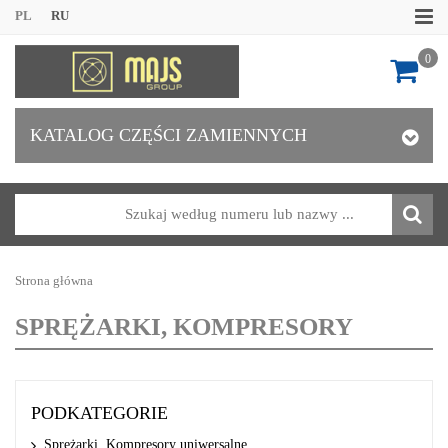
PL
RU
0
KATALOG CZĘŚCI ZAMIENNYCH
Strona główna
SPRĘŻARKI, KOMPRESORY
PODKATEGORIE
Sprężarki, Kompresory uniwersalne