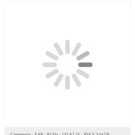
DODAJ DO KOSZYKA
Compressor - EAR - R134a - 132 A2 24 - JDA V 3/4x7/8