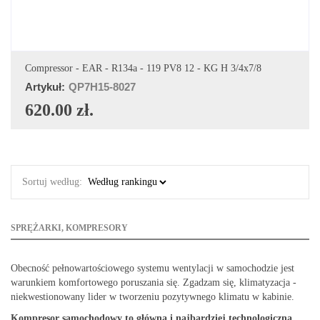
DODAJ DO KOSZYKA
Compressor - EAR - R134a - 119 PV8 12 - KG H 3/4x7/8
Artykuł:
QP7H15-8027
620.00 zł.
Sortuj według:
SPRĘŻARKI, KOMPRESORY
Obecność pełnowartościowego systemu wentylacji w samochodzie jest
warunkiem komfortowego poruszania się. Zgadzam się, klimatyzacja -
niekwestionowany lider w tworzeniu pozytywnego klimatu w kabinie.
Kompresor
samochodowy to główna i najbardziej technologiczna